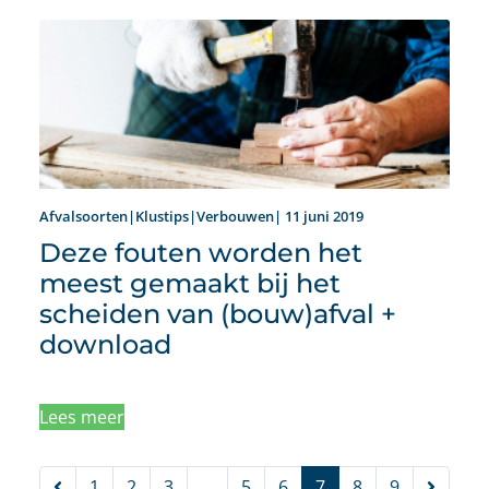
Afvalsoorten|Klustips|Verbouwen| 11 juni 2019
Deze fouten worden het
meest gemaakt bij het
scheiden van (bouw)afval +
download
Lees meer
Vorige
Volgen
1
2
3
…
5
6
7
8
9