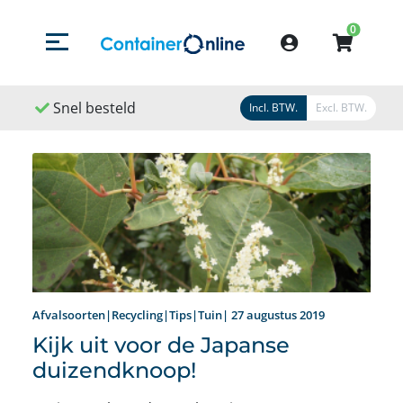
0
Menu openen/sluiten
Account
Snel geleverd
Snel geregeld
9,
Incl. BTW.
Excl. BTW.
Afvalsoorten|Recycling|Tips|Tuin| 27 augustus 2019
Kijk uit voor de Japanse
duizendknoop!