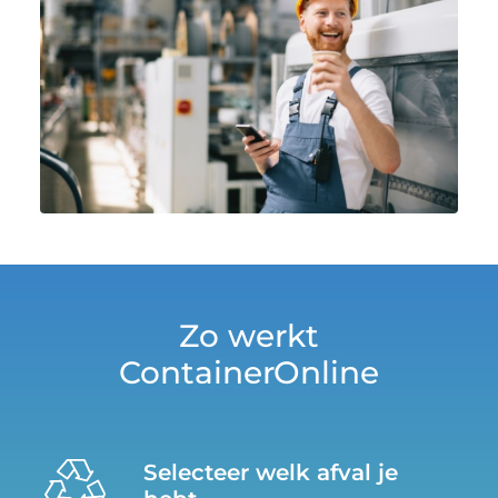
Zo werkt
ContainerOnline
Selecteer welk afval je