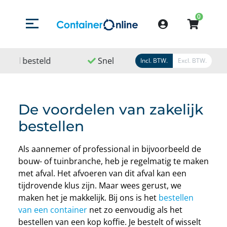
0
Menu openen/sluiten
Account
Snel geleverd
Snel geregeld
9,1
/
1
Incl. BTW.
Excl. BTW.
De voordelen van zakelijk
bestellen
Als aannemer of professional in bijvoorbeeld de
bouw- of tuinbranche, heb je regelmatig te maken
met afval. Het afvoeren van dit afval kan een
tijdrovende klus zijn. Maar wees gerust, we
maken het je makkelijk. Bij ons is het
bestellen
van een container
net zo eenvoudig als het
bestellen van een kop koffie. Je bestelt of wisselt