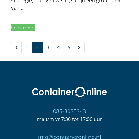
strategie, brengen we nog altijd een groot deel
van…
Lees meer
Vorige
Volgende
1
2
3
4
5
085-3035343
ma t/m vr 7:30 tot 17:00 uur
info@containeronline.nl