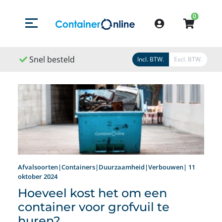
0
Menu openen/sluiten
Account
steld
Snel geleverd
Snel geregeld
Incl. BTW.
Excl. BTW.
Afvalsoorten|Containers|Duurzaamheid|Verbouwen| 11
oktober 2024
Hoeveel kost het om een
container voor grofvuil te
huren?