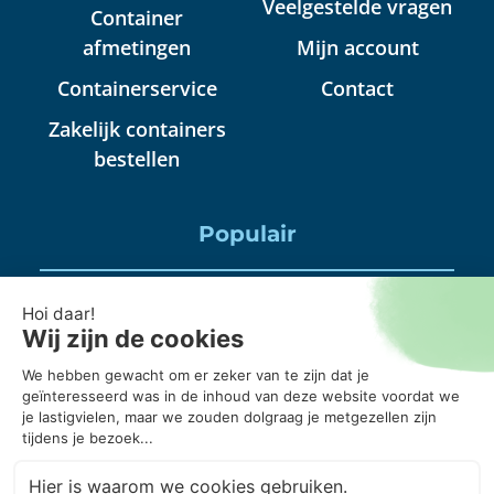
Veelgestelde vragen
Container
afmetingen
Mijn account
Containerservice
Contact
Zakelijk containers
bestellen
Populair
Puincontainer huren
Huisraad container huren
Puinbak huren, mag daar alles in?
20 kuub container, wanneer gebruik je die?
Puincontainer 6m3 of 3m3?