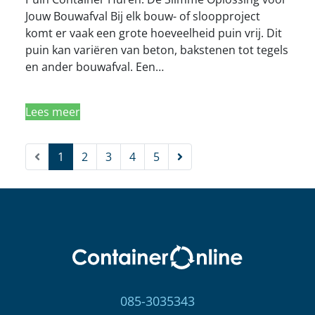
Jouw Bouwafval Bij elk bouw- of sloopproject
komt er vaak een grote hoeveelheid puin vrij. Dit
puin kan variëren van beton, bakstenen tot tegels
en ander bouwafval. Een…
Lees meer
Vorige
Volgende
1
2
3
4
5
085-3035343