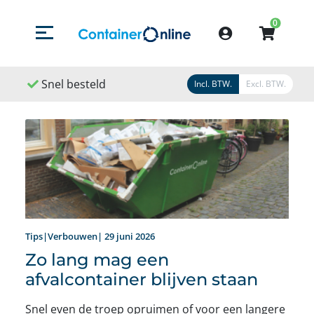
0
Menu openen/sluiten
Account
Snel geleverd
Snel geregeld
9,
Incl. BTW.
Excl. BTW.
Tips|Verbouwen| 29 juni 2026
Zo lang mag een
afvalcontainer blijven staan
Snel even de troep opruimen of voor een langere