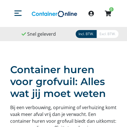
0
Menu openen/sluiten
Account
Snel geleverd
Snel geregeld
9,1
/
1
Incl. BTW.
Excl. BTW.
Container huren
voor grofvuil: Alles
wat jij moet weten
Bij een verbouwing, opruiming of verhuizing komt
vaak meer afval vrij dan je verwacht. Een
container huren voor grofvuil biedt dan uitkomst: