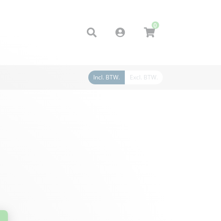
0
Account
Incl. BTW.
Excl. BTW.