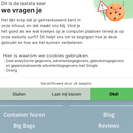
Portaalcontainer, misschien heb je die term
weleens gehoord, maar wat is het precies? Is
e
het iets uit de bouw of kan je het als particulier
de
ook huren? Portaalcontainers worden
inderdaad veel in de bouw gebruikt,…
Lees meer
Producten
Services
Container huren
Blog
Big Bags
Reviews