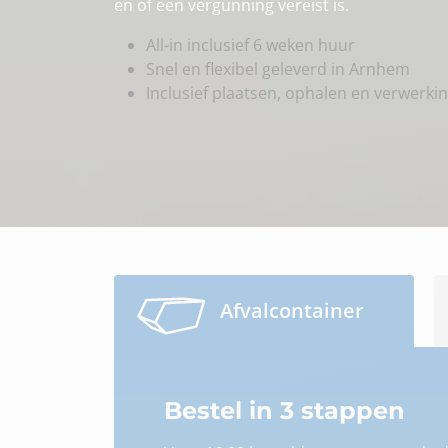
en of een vergunning vereist is.
All-in inclusief 6 weken huur
Snel en flexibel geleverd in Arnhem
Inclusief plaatsen, ophalen en verwerki
Afvalcontainer
Bestel in 3 stappen