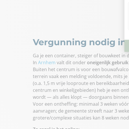
Vergunning nodig i
Ga je een container, steiger of bouwkeet in
In
Arnhem
valt dit onder
oneigenlijk gebru
Buiten het centrum is voor een bouwafvalcon
terrein vaak een melding voldoende, mits j
(o.a. 1,5 m vrije looproute en bereikbaarheid
centrum en winkel(gebieden) heb je een ont
wordt — als alles klopt — doorgaans binne
Voor een ontheffing: minimaal 3 weken vó
aanvragen; de gemeente streeft naar 3 weke
grotere/complexe situaties kan 8 weken nodig