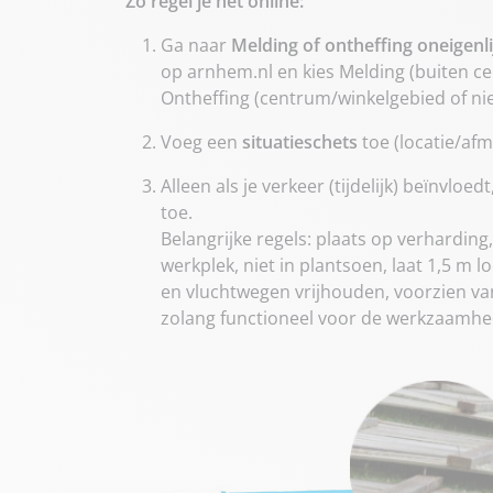
Zo regel je het online:
Ga naar
Melding of ontheffing oneigenl
op arnhem.nl en kies Melding (buiten ce
Ontheffing (centrum/winkelgebied of ni
Voeg een
situatieschets
toe (locatie/afm
Alleen als je verkeer (tijdelijk) beïnvloed
toe.
Belangrijke regels: plaats op verharding,
werkplek, niet in plantsoen, laat 1,5 m 
en vluchtwegen vrijhouden, voorzien van 
zolang functioneel voor de werkzaamhe