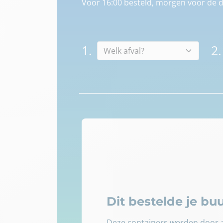
Voor 16:00 besteld, morgen voor de d
1.
2.
Dit bestelde je b
Deze containers werden door a