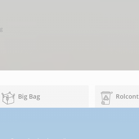
ng
Big Bag
Rolcont