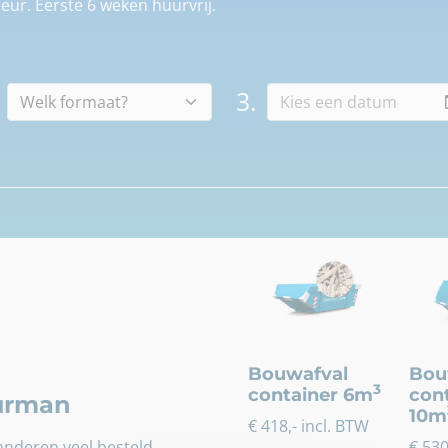
eur. Eerste 6 weken huurvrij.
3.
Bouwafval
Bou
3
container 6m
con
uurman
10m
€
418
,- incl. BTW
nderen veel besteld.
€
53