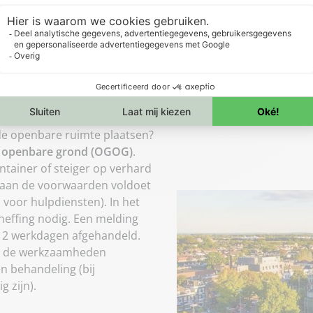
n Arnhem?
 de openbare ruimte plaatsen?
ik openbare grond (OGOG)
.
tainer of steiger op verhard
e aan de voorwaarden voldoet
 voor hulpdiensten). In het
heffing nodig. Een melding
n 2 werkdagen afgehandeld.
ór de werkzaamheden
n behandeling (bij
 zijn).