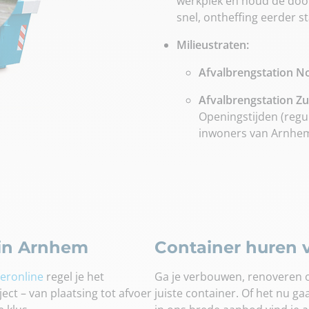
werkplek en houd de doorg
snel, ontheffing eerder s
Milieustraten:
Afvalbrengstation N
Afvalbrengstation Zu
Openingstijden (regu
inwoners van Arnhe
 in Arnhem
Container huren v
eronline
regel je het
Ga je verbouwen, renoveren o
ect – van plaatsing tot afvoer
juiste container. Of het nu ga