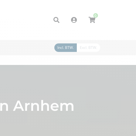
0
Account
Incl. BTW.
Excl. BTW.
 in Arnhem