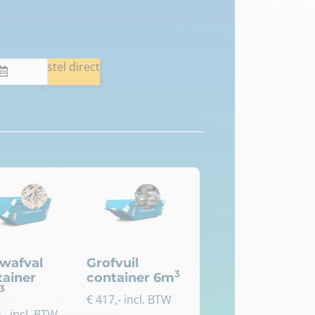
Bestel direct
wafval
Grofvuil
3
tainer
container 6m
3
€
417
,- incl. BTW
0
,- incl. BTW