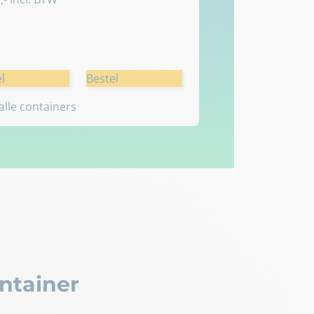
l
Bestel
 alle containers
ntainer