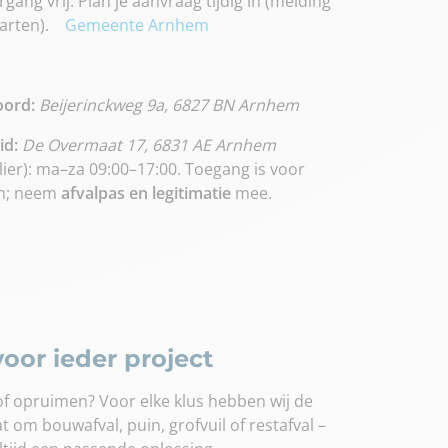
ang vrij. Plan je aanvraag tijdig in (melding
tarten).
Gemeente Arnhem
oord:
Beijerinckweg 9a, 6827 BN Arnhem
id:
De Overmaat 17, 6831 AE Arnhem
lier): ma–za 09:00–17:00. Toegang is voor
m; neem
afvalpas en legitimatie
mee.
oor ieder project
f opruimen? Voor elke klus hebben wij de
at om bouwafval, puin, grofvuil of restafval –