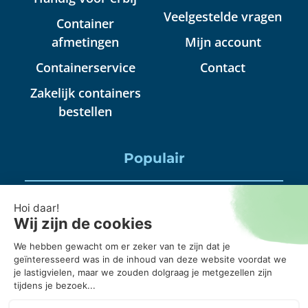
Veelgestelde vragen
Container
afmetingen
Mijn account
Containerservice
Contact
Zakelijk containers
bestellen
Populair
Puincontainer huren
Huisraad container huren
Puinbak huren, mag daar alles in?
20 kuub container, wanneer gebruik je die?
Puincontainer 6m3 of 3m3?