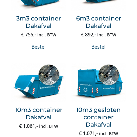
3m3 container
6m3 container
Dakafval
Dakafval
€
755
,-
€
892
,-
incl. BTW
incl. BTW
Bestel
Bestel
10m3 container
10m3 gesloten
Dakafval
container
Dakafval
€
1.061
,-
incl. BTW
€
1.071
,-
incl. BTW