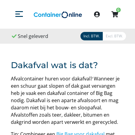
0
Menu openen/sluiten
Account
Snel geleverd
Snel geregeld
9,1
/
1
Incl. BTW.
Excl. BTW.
Dakafval wat is dat?
Afvalcontainer huren voor dakafval? Wanneer je
een schuur gaat slopen of dak gaat vervangen
heb je vaak een dakafval container of Big Bag
nodig. Dakafval is een aparte afvalsoort en mag
daarom niet bij het bouw- en sloopafval.
Afvalstoffen zoals teer, dakleer, bitumen en
dakgrind worden apart verwerkt en gerecycled.
Tip: Combineer een
Big Bag voor dakafval
met