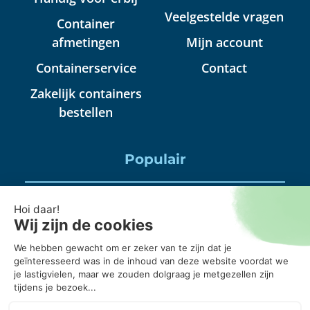
Veelgestelde vragen
Container
afmetingen
Mijn account
Containerservice
Contact
Zakelijk containers
bestellen
Populair
Puincontainer huren
Huisraad container huren
Puinbak huren, mag daar alles in?
20 kuub container, wanneer gebruik je die?
Puincontainer 6m3 of 3m3?