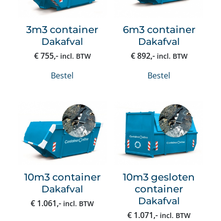
3m3 container
6m3 container
Dakafval
Dakafval
€
755
,-
€
892
,-
incl. BTW
incl. BTW
Bestel
Bestel
10m3 container
10m3 gesloten
Dakafval
container
Dakafval
€
1.061
,-
incl. BTW
€
1.071
,-
incl. BTW