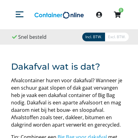
0
Menu openen/sluiten
Account
Snel besteld
Snel geleverd
Snel gere
Incl. BTW.
Excl. BTW.
Dakafval wat is dat?
Afvalcontainer huren voor dakafval? Wanneer je
een schuur gaat slopen of dak gaat vervangen
heb je vaak een dakafval container of Big Bag
nodig. Dakafval is een aparte afvalsoort en mag
daarom niet bij het bouw- en sloopafval.
Afvalstoffen zoals teer, dakleer, bitumen en
dakgrind worden apart verwerkt en gerecycled.
Tip: Combineer een
Big Bag voor dakafval
met