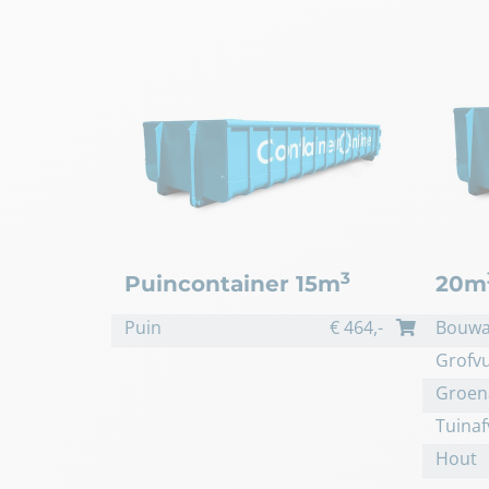
3
Puincontainer 15m
20m
Puin
€
464
,-
Bouwa
Grofvu
Groen
Tuinaf
Hout