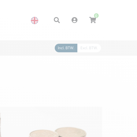
0
Account
Incl. BTW.
Excl. BTW.