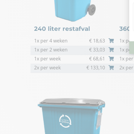
240 liter restafval
360 l
1x per 4 weken
€
18,63
1x per
1x per 2 weken
€
33,03
1x per
1x per week
€
68,61
1x per
2x per week
€
133,10
2x per