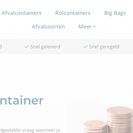
Afvalcontainers
Rolcontainers
Big Bags
Afvalsoorten
Meer
d
Snel geleverd
Snel geregeld
ntainer
elgestelde vraag wanneer je