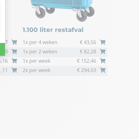
1.100 liter restafval
,67
1x per 4 weken
€
43,56
,50
1x per 2 weken
€
82,28
,16
1x per week
€
152,46
,11
2x per week
€
294,03