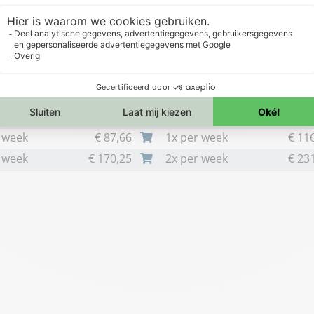
iter restafval
660 liter restafval
 4 weken
€
22,87
1x per 4 weken
€
32
 2 weken
€
44,47
1x per 2 weken
€
60
 week
€
87,66
1x per week
€
116
 week
€
170,25
2x per week
€
231