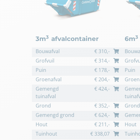
3
3
3m
afvalcontainer
6m
Bouwafval
€
310
,-
Bouwa
Grofvuil
€
314
,-
Grofvu
Puin
€
178
,-
Puin
Groenafval
€
204
,-
Groen
Gemengd
€
424
,-
Geme
tuinafval
tuinaf
Grond
€
352
,-
Grond
Gemengd grond
€
624
,-
Gemen
Hout
€
211
,-
Hout
Tuinhout
€
338,07
Tuinh