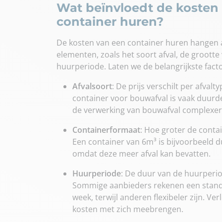
Wat beïnvloedt de kosten
container huren?
De kosten van een container huren hangen a
elementen, zoals het soort afval, de grootte
huurperiode. Laten we de belangrijkste fact
Afvalsoort
: De prijs verschilt per afval
container voor bouwafval is vaak duurd
de verwerking van bouwafval complexer 
Containerformaat
: Hoe groter de conta
Een container van 6m³ is bijvoorbeeld 
omdat deze meer afval kan bevatten.
Huurperiode
: De duur van de huurperiod
Sommige aanbieders rekenen een stand
week, terwijl anderen flexibeler zijn. V
kosten met zich meebrengen.