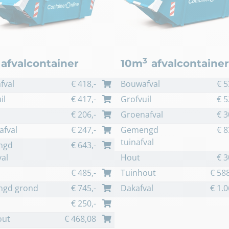
3
afvalcontainer
10m
afvalcontainer
fval
€
418
,-
Bouwafval
€
5
il
€
417
,-
Grofvuil
€
5
€
206
,-
Groenafval
€
3
afval
€
247
,-
Gemengd
€
8
tuinafval
ngd
€
643
,-
val
Hout
€
3
€
485
,-
Tuinhout
€
588
gd grond
€
745
,-
Dakafval
€
1.0
€
250
,-
out
€
468,08