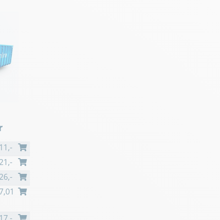
r
11
,-
21
,-
26
,-
7,01
17
,-