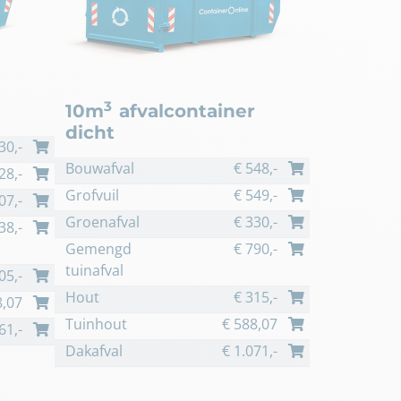
3
10m
afvalcontainer
dicht
30
,-
Bouwafval
€
548
,-
28
,-
Grofvuil
€
549
,-
07
,-
Groenafval
€
330
,-
38
,-
Gemengd
€
790
,-
tuinafval
05
,-
Hout
€
315
,-
,07
Tuinhout
€
588,07
61
,-
Dakafval
€
1.071
,-