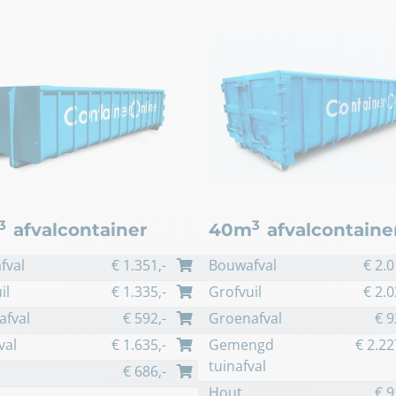
3
3
afvalcontainer
40m
afvalcontaine
fval
€
1.351
,-
Bouwafval
€
2.0
il
€
1.335
,-
Grofvuil
€
2.0
afval
€
592
,-
Groenafval
€
9
val
€
1.635
,-
Gemengd
€
2.22
tuinafval
€
686
,-
Hout
€
9