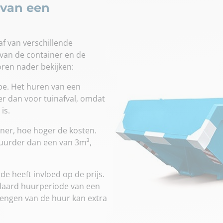
 van een
f van verschillende
 van de container en de
oren nader bekijken:
type. Het huren van een
er dan voor tuinafval, omdat
is.
iner, hoe hoger de kosten.
duurder dan een van 3m³,
e heeft invloed op de prijs.
aard huurperiode van een
erlengen van de huur kan extra