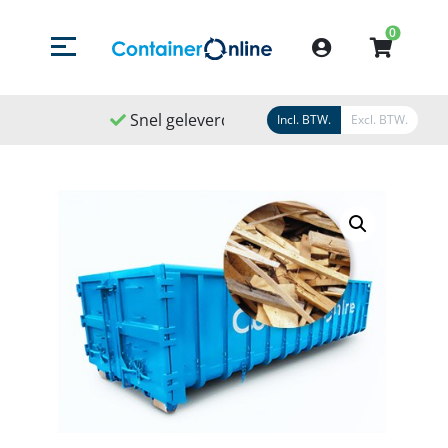
0
Menu openen/sluiten
Account
Snel geleverd
Snel geregeld
9,1
/
1
Incl. BTW.
Excl. BTW.