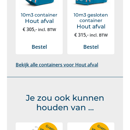
10m3 container
10m3 gesloten
Hout afval
container
Hout afval
€
305
,-
incl. BTW
€
315
,-
incl. BTW
Bestel
Bestel
Bekijk alle containers voor Hout afval
Je zou ook kunnen
houden van …
G
r
a
is
e
r
s
t
u
u
r
d
G
r
a
is
e
r
s
t
u
u
r
d