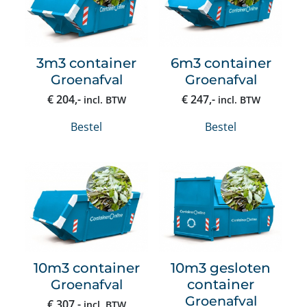
3m3 container
6m3 container
Groenafval
Groenafval
€
204
,-
€
247
,-
incl. BTW
incl. BTW
Bestel
Bestel
10m3 container
10m3 gesloten
Groenafval
container
Groenafval
€
307
,-
incl. BTW