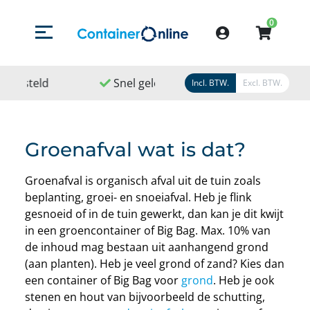
0
Menu openen/sluiten
Account
Snel geleverd
Snel geregeld
9,1
/
1
Incl. BTW.
Excl. BTW.
Groenafval wat is dat?
Groenafval is organisch afval uit de tuin zoals
beplanting, groei- en snoeiafval. Heb je flink
gesnoeid of in de tuin gewerkt, dan kan je dit kwijt
in een groencontainer of Big Bag. Max. 10% van
de inhoud mag bestaan uit aanhangend grond
(aan planten). Heb je veel grond of zand? Kies dan
een container of Big Bag voor
grond
. Heb je ook
stenen en hout van bijvoorbeeld de schutting,