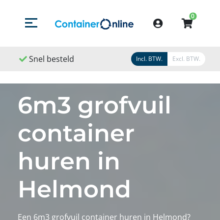
0
Menu openen/sluiten
Account
eld
Snel geleverd
Snel geregeld
Incl. BTW.
Excl. BTW.
6m3 grofvuil
container
huren in
Helmond
Een 6m3 grofvuil container huren in Helmond?