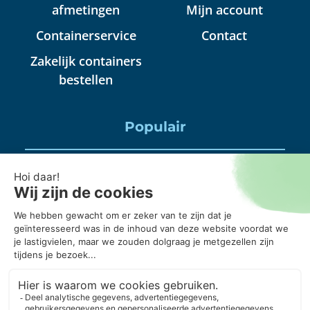
afmetingen
Mijn account
Containerservice
Contact
Zakelijk containers
bestellen
Populair
Puincontainer huren
Huisraad container huren
Puinbak huren, mag daar alles in?
20 kuub container, wanneer gebruik je die?
Puincontainer 6m3 of 3m3?