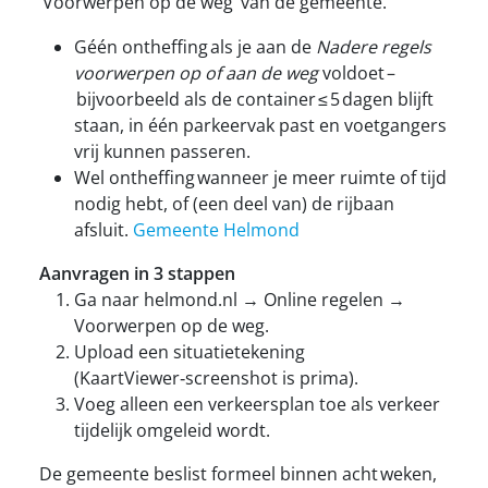
‘Voorwerpen op de weg’ van de gemeente.
Géén ontheffing als je aan de
Nadere regels
voorwerpen op of aan de weg
voldoet –
bijvoorbeeld als de container ≤ 5 dagen blijft
staan, in één parkeervak past en voetgangers
vrij kunnen passeren.
Wel ontheffing wanneer je meer ruimte of tijd
nodig hebt, of (een deel van) de rijbaan
afsluit.
Gemeente Helmond
Aanvragen in 3 stappen
Ga naar helmond.nl → Online regelen →
Voorwerpen op de weg.
Upload een situatietekening
(KaartViewer‑screenshot is prima).
Voeg alleen een verkeersplan toe als verkeer
tijdelijk omgeleid wordt.
De gemeente beslist formeel binnen acht weken,