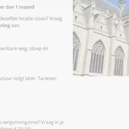
ger dan 1 maand
ezelfde locatie staan? Vraag
ning
aan.
openbare weg, stoep én
actuur volgt later. Tarieven
in vergunningzone? Vraag in je
leges € 23,10).