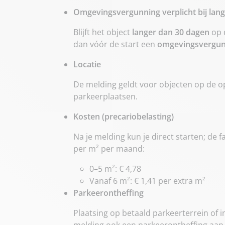
Omgevingsvergunning verplicht bij lan
Blijft het object
langer dan 30 dagen
op d
dan vóór de start een
omgevingsvergun
Locatie
De melding geldt voor objecten op de 
parkeerplaatsen.
Kosten (precariobelasting)
Na je melding kun je direct starten; de f
per m² per maand:
0–5 m²: € 4,78
Vanaf 6 m²: € 1,41 per extra m²
Parkeerontheffing
Plaatsing op betaald parkeerterrein of 
melding ook een parkeerontheffing aan (