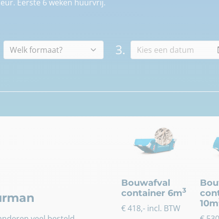
eur. Eerste 6 weken huurvrij.
3.
Bouwafval
Bou
3
container 6m
con
uurman
10m
€
418
,- incl. BTW
nderen veel besteld.
€
53