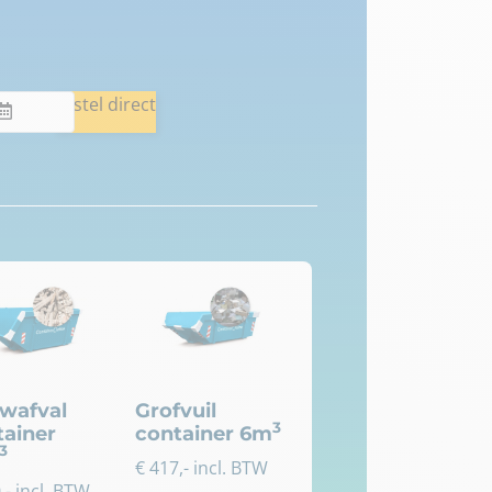
Bestel direct
wafval
Grofvuil
3
tainer
container 6m
3
€
417
,- incl. BTW
0
,- incl. BTW