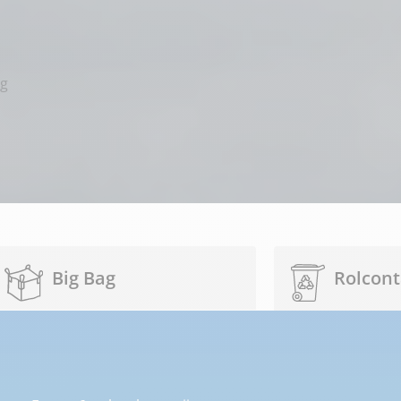
ng
Big Bag
Rolcont