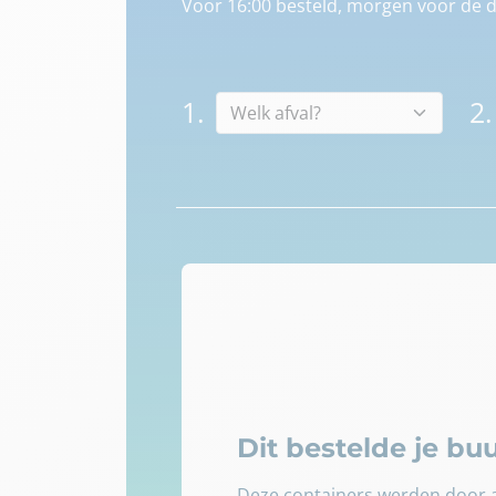
Voor 16:00 besteld, morgen voor de d
1.
2.
Dit bestelde je b
Deze containers werden door a