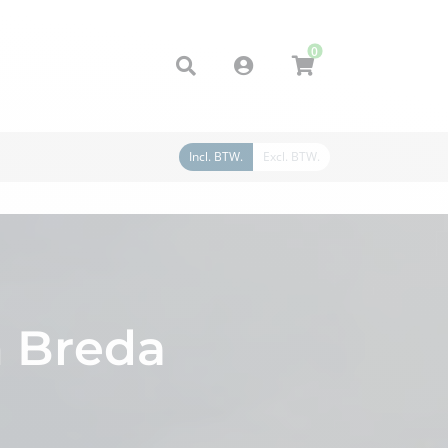
0
Account
Incl. BTW.
Excl. BTW.
n Breda