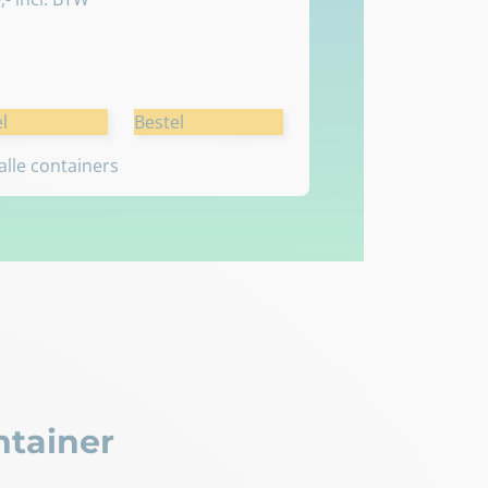
l
Bestel
 alle containers
ntainer