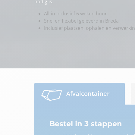
nodig is.
All-in inclusief 6 weken huur
Snel en flexibel geleverd in Breda
Inclusief plaatsen, ophalen en verwerki
Afvalcontainer
Bestel in 3 stappen