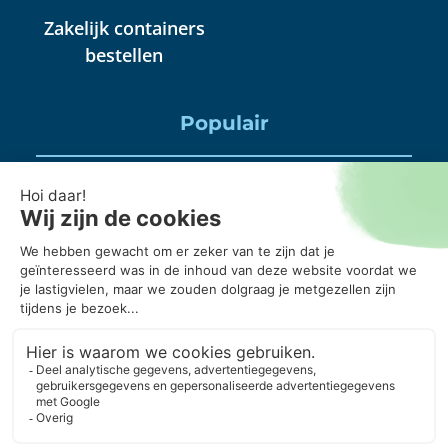
Zakelijk containers
bestellen
Populair
Puincontainer huren
Huisraad container huren
Puinbak huren, mag daar alles in?
20 kuub container, wanneer gebruik je die?
Puincontainer 6m3 of 3m3?
© Copyright 2026 ContainerOnline