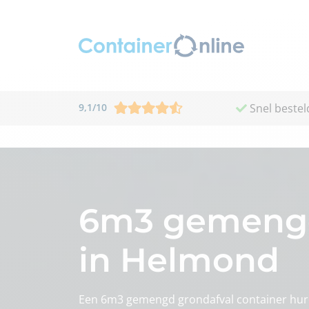
9,1
/
10
Snel bestel
6m3 gemengd
in Helmond
Een 6m3 gemengd grondafval container hur