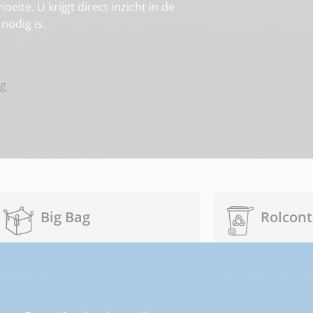
eite. U krijgt direct inzicht in de
nodig is.
ng
Big Bag
Rolcont