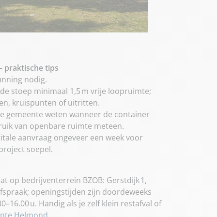
 praktische tips
unning nodig.
p de stoep minimaal 1,5 m vrije loopruimte;
, kruispunten of uitritten.
 de gemeente weten wanneer de container
ebruik van openbare ruimte meteen.
igitale aanvraag ongeveer een week voor
 project soepel.
t op bedrijventerrein BZOB: Gerstdijk 1,
afspraak; openingstijden zijn doordeweeks
–16.00 u. Handig als je zelf klein restafval of
nte Helmond