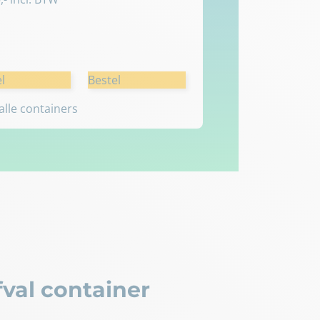
l
Bestel
 alle containers
val container