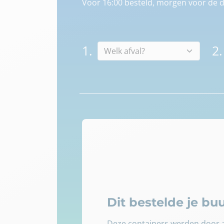
Voor 16:00 besteld, morgen voor de d
1.
2.
Dit bestelde je b
Deze containers werden door a