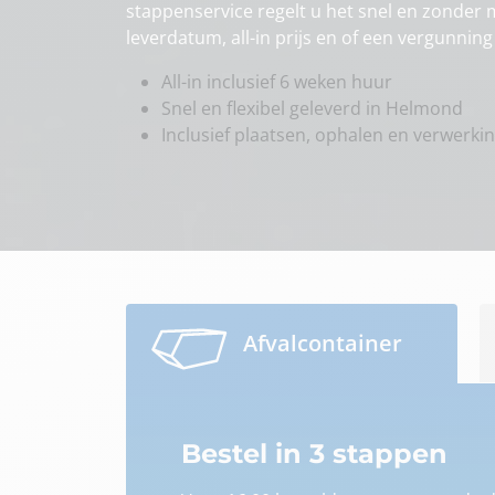
stappenservice regelt u het snel en zonder mo
leverdatum, all-in prijs en of een vergunning 
All-in inclusief 6 weken huur
Snel en flexibel geleverd in Helmond
Inclusief plaatsen, ophalen en verwerki
Afvalcontainer
Bestel in 3 stappen