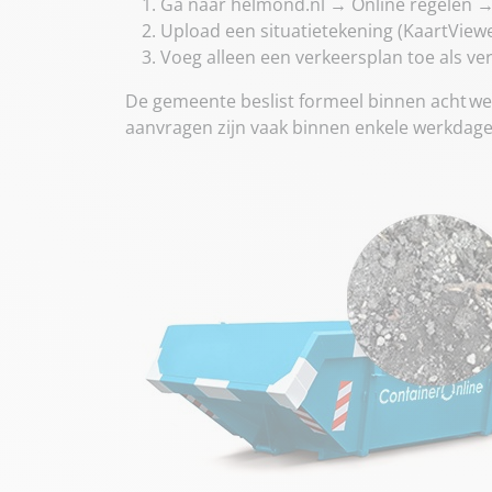
Ga naar helmond.nl → Online regelen 
Upload een situatietekening (KaartViewe
Voeg alleen een verkeersplan toe als ver
De gemeente beslist formeel binnen acht w
aanvragen zijn vaak binnen enkele werkdag