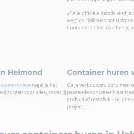
🔗 Alle officiële details vin
weg” en “Milieustraat Helmond”
Containeronline, dan heb je a
 in Helmond
Container huren v
ntaineronline
regel je het
Ga je verbouwen, opruimen of
ij zorgen voor alles, zodat jij
passende container klaarstaan.
grofvuil of restafval – bij ons 
project.