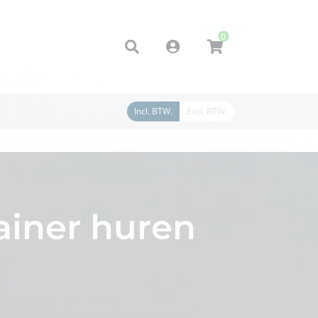
0
Account
Incl. BTW.
Excl. BTW.
iner huren