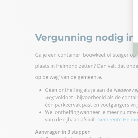
Vergunning nodig i
Ga je een container, bouwkeet of steiger op 
plaats in Helmond zetten? Dan valt dat ond
op de weg’ van de gemeente.
Géén ontheffing als je aan de
Nadere re
weg
voldoet – bijvoorbeeld als de containe
één parkeervak past en voetgangers vri
Wel ontheffing wanneer je meer ruimte of
van) de rijbaan afsluit.
Gemeente Helm
Aanvragen in 3 stappen