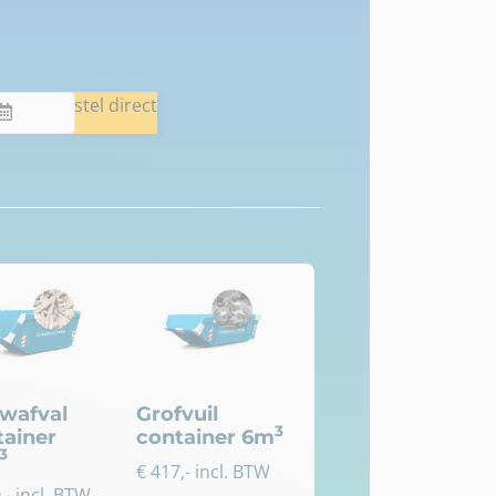
Bestel direct
wafval
Grofvuil
3
tainer
container 6m
3
€
417
,- incl. BTW
0
,- incl. BTW