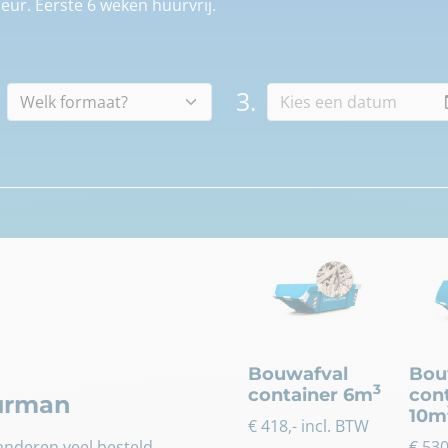
eur. Eerste 6 weken huurvrij.
3.
Bouwafval
Bou
3
container 6m
con
uurman
10m
€
418
,- incl. BTW
nderen veel besteld.
€
53