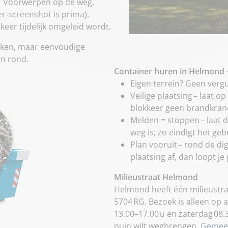
→ Voorwerpen op de weg.
r‑screenshot is prima).
keer tijdelijk omgeleid wordt.
eken, maar eenvoudige
en rond.
Container huren in Helmond –
Eigen terrein? Geen verg
Veilige plaatsing – laat o
blokkeer geen brandkranen
Melden = stoppen – laat
weg is; zo eindigt het g
Plan vooruit – rond de d
plaatsing af, dan loopt je
Milieustraat Helmond
Helmond heeft één milieustraa
5704 RG. Bezoek is alleen op 
13.00–17.00 u en zaterdag 08.30
puin wilt wegbrengen.
Gemee