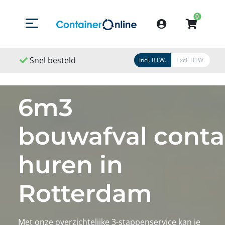
0
Menu openen/sluiten
Account
d
Snel geleverd
Snel geregeld
Incl. BTW.
Excl. BTW.
6m3
bouwafval conta
huren in
Rotterdam
Met onze overzichtelijke 3-stappenservice kan je