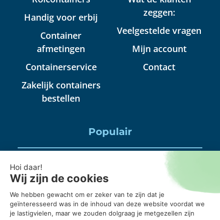
zeggen:
Handig voor erbij
Veelgestelde vragen
Container
afmetingen
Mijn account
Containerservice
Contact
Zakelijk containers
bestellen
Populair
Puincontainer huren
Huisraad container huren
Puinbak huren, mag daar alles in?
20 kuub container, wanneer gebruik je die?