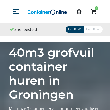
0
Menu openen/sluiten
Account
Snel geleverd
Snel geregeld
Incl. BTW.
Excl. BTW.
40m3 grofvuil
container
huren in
Groningen
Met onze 3-stappenservice huurt u eenvoudig en