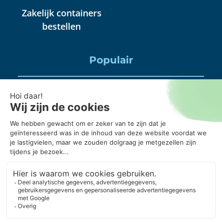
Zakelijk containers
bestellen
Populair
Puincontainer huren
Huisraad container huren
Puinbak huren, mag daar alles in?
20 kuub container, wanneer gebruik je die?
Puincontainer 6m3 of 3m3?
© Copyright 2026 ContainerOnline