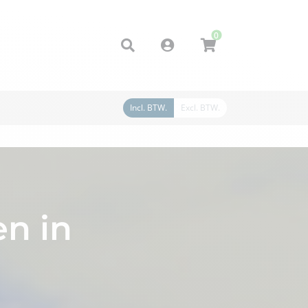
0
Account
Incl. BTW.
Excl. BTW.
n in