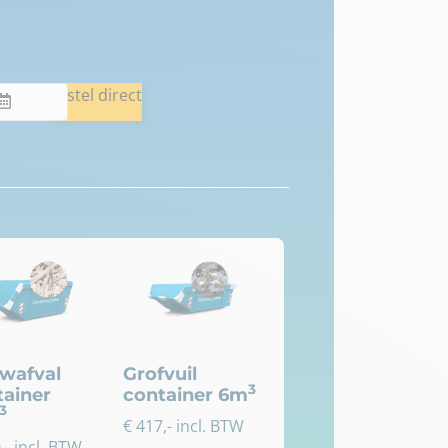
Bestel direct
wafval
Grofvuil
3
tainer
container 6m
3
€
417
,- incl. BTW
0
,- incl. BTW