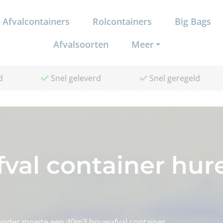
Afvalcontainers
Rolcontainers
Big Bags
Afvalsoorten
Meer
d
Snel geleverd
Snel geregeld
al container hure
zonder moeite een 40m3 bouwafval container