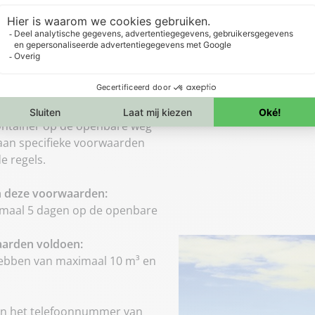
 Rotterdam?
container op de openbare weg
 aan specifieke voorwaarden
e regels.
n deze voorwaarden:
ximaal 5 dagen op de openbare
aarden voldoen:
ebben van maximaal 10 m³ en
 en het telefoonnummer van