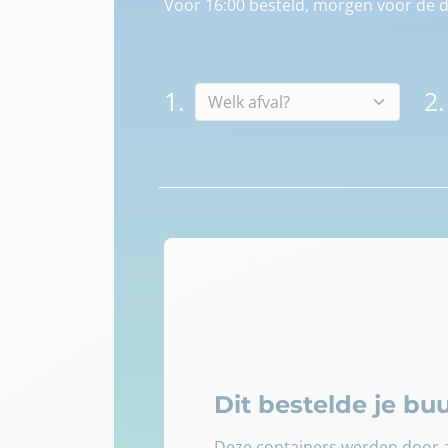
Voor 16:00 besteld, morgen voor de d
1.
2.
Dit bestelde je b
Deze containers werden door a