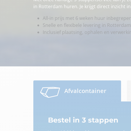
in Rotterdam huren. Je krijgt direct inzicht 
All-in prijs met 6 weken huur inbegrepe
Snelle en flexibele levering in Rotterdam
Inclusief plaatsing, ophalen en verwerki
Afvalcontainer
Bestel in 3 stappen