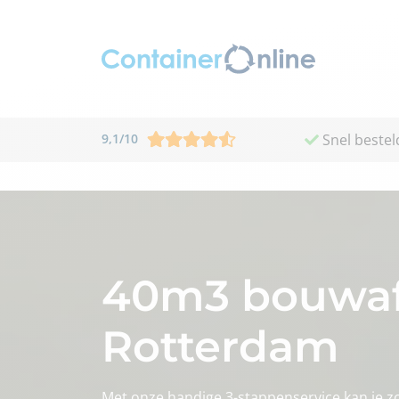
9,1
/
10
Snel bestel
40m3 bouwafv
Rotterdam
Met onze handige 3-stappenservice kan je 