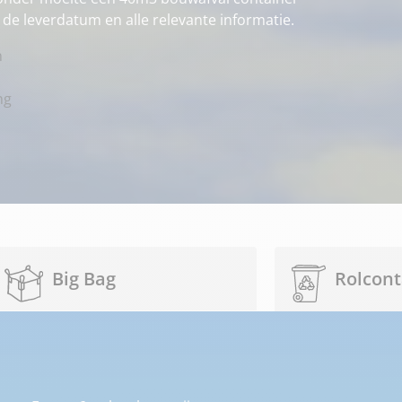
in de leverdatum en alle relevante informatie.
n
ng
Big Bag
Rolcont