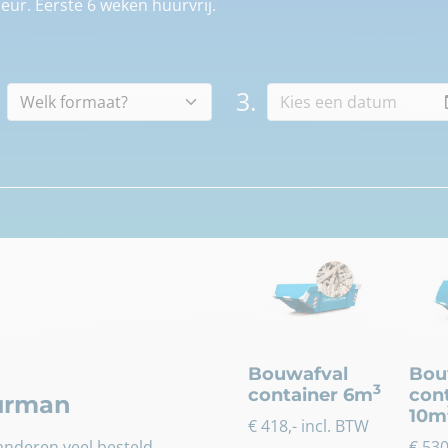
eur. Eerste 6 weken huurvrij.
3.
Bouwafval
Bou
3
container 6m
con
uurman
10m
€
418
,- incl. BTW
nderen veel besteld.
€
53