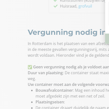
Vergunning nodig in
In Rotterdam is het plaatsen van een afzet
in de meeste gevallen vergunningsvrij, mits
wordt voldaan. Hieronder vind je de geldend
Geen vergunning nodig als je voldoet aa
Duur van plaatsing
: De container staat ma
weg.
Uw container moet aan de volgende voorw
Bouwafvalcontainer
: Mag een inhoud h
moet afgedekt zijn met een net of zeil.
Plaatsingseisen
:
De container draagt duidelijk de naam