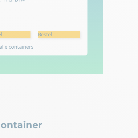
l
Bestel
 alle containers
ontainer