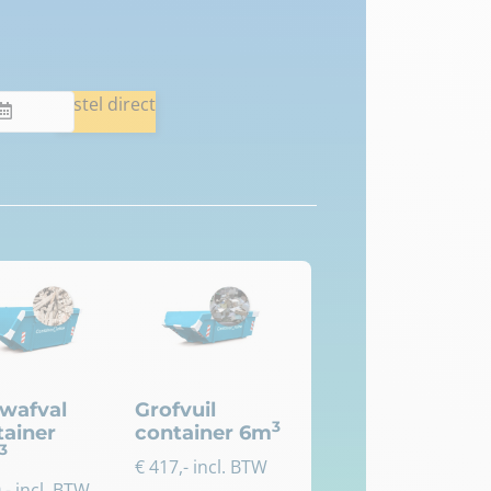
Bestel direct
wafval
Grofvuil
3
tainer
container 6m
3
€
417
,- incl. BTW
0
,- incl. BTW