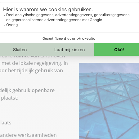
 Eindhoven?
enbare ruimte van Eindhoven?
met de lokale regelgeving. In
r het tijdelijk gebruik van
jdelijk gebruik openbare
plaatst:
laats
of andere werkzaamheden