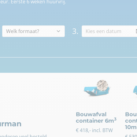
eur. Eerste 6 weken huurvrij.
3.
Bouwafval
Bou
3
container 6m
con
uurman
10m
€
418
,- incl. BTW
nderen veel besteld.
€
53