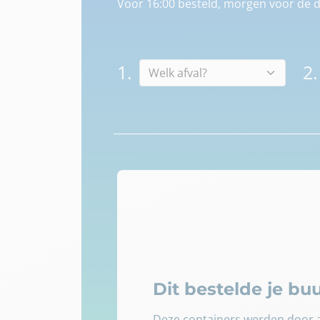
Voor 16:00 besteld, morgen voor de d
1.
2.
Dit bestelde je b
Deze containers werden door a