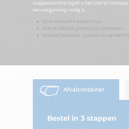
stappenservice regelt u het snel en transpara
een vergunning nodig is.
All-in inclusief 6 weken huur
Snel en flexibel geleverd in Eindhoven
Inclusief plaatsen, ophalen en verwerki
Afvalcontainer
Bestel in 3 stappen