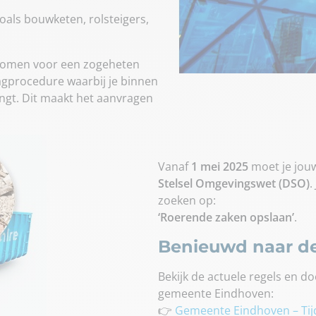
oals bouwketen, rolsteigers,
komen voor een zogeheten
aagprocedure waarbij je binnen
angt. Dit maakt het aanvragen
Vanaf
1 mei 2025
moet je jou
Stelsel Omgevingswet (DSO)
.
zoeken op:
‘Roerende zaken opslaan’
.
Benieuwd naar de
Bekijk de actuele regels en do
gemeente Eindhoven:
👉
Gemeente Eindhoven – Tijd