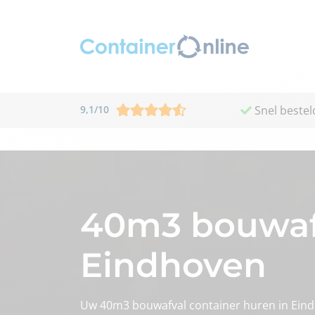
9,1
/
10
Snel bestel
40m3 bouwafv
Eindhoven
Uw 40m3 bouwafval container huren in Ein