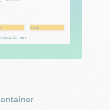
l
Bestel
 alle containers
ontainer