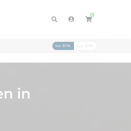
0
Account
Incl. BTW.
Excl. BTW.
n in