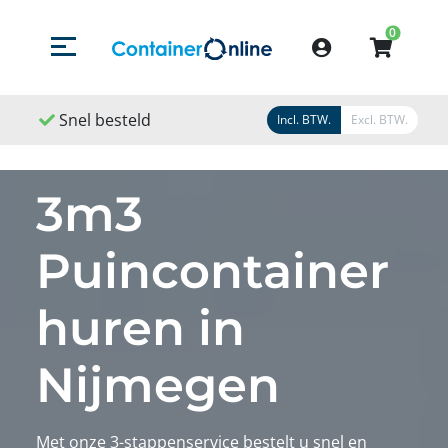
0
Menu openen/sluiten
Account
nel besteld
Snel geleverd
Snel gerege
Incl. BTW.
Excl. BTW.
3m3
Puincontainer
huren in
Nijmegen
Met onze 3-stappenservice bestelt u snel en