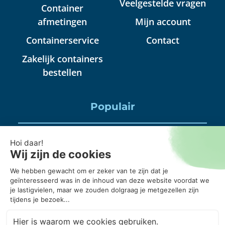
Veelgestelde vragen
Container
afmetingen
Mijn account
Containerservice
Contact
Zakelijk containers
bestellen
Populair
Puincontainer huren
Huisraad container huren
Puinbak huren, mag daar alles in?
20 kuub container, wanneer gebruik je die?
Puincontainer 6m3 of 3m3?