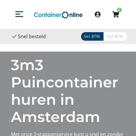
0
Menu openen/sluiten
Account
Snel besteld
Snel geleverd
Snel gere
Incl. BTW.
Excl. BTW.
3m3
Puincontainer
huren in
Amsterdam
Met onze 3-stappenservice kunt u snel en zonder