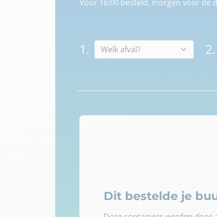
Voor 16:00 besteld, morgen voor de d
1.
2.
Dit bestelde je b
Deze containers werden door a