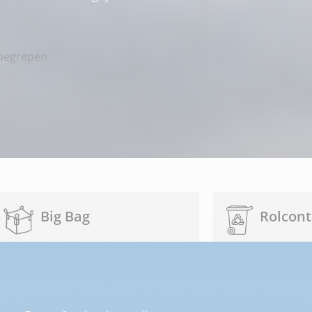
nbegrepen
Big Bag
Rolcont