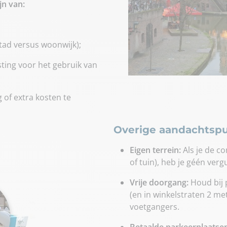
jn van:
tad versus woonwijk);
sting voor het gebruik van
 of extra kosten te
Overige aandachtsp
Eigen terrein:
Als je de co
of tuin), heb je géén ver
Vrije doorgang:
Houd bij 
(en in winkelstraten 2 met
voetgangers.
Betaalde parkeerplaatsen