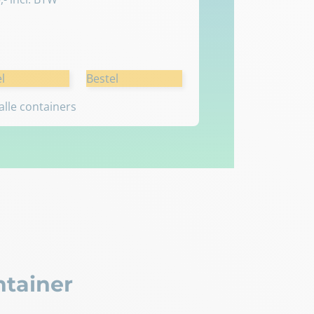
l
Bestel
 alle containers
ntainer