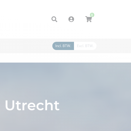
0
Account
Incl. BTW.
Excl. BTW.
n Utrecht