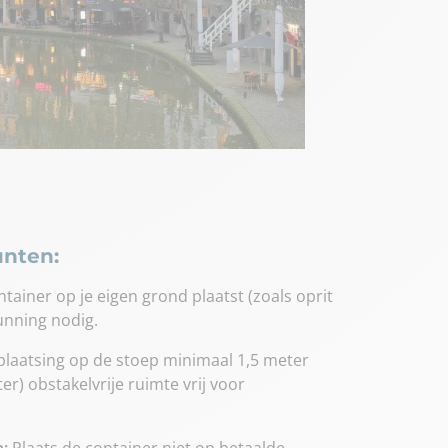
unten:
ntainer op je eigen grond plaatst (zoals oprit
gunning nodig.
plaatsing op de stoep minimaal 1,5 meter
er) obstakelvrije ruimte vrij voor
:
Plaats de container niet op betaalde