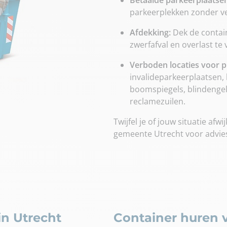
parkeerplekken zonder v
Afdekking:
Dek de contain
zwerfafval en overlast t
Verboden locaties voor p
invalideparkeerplaatsen, 
boomspiegels, blindengel
reclamezuilen.
Twijfel je of jouw situatie af
gemeente Utrecht voor advie
in Utrecht
Container huren v