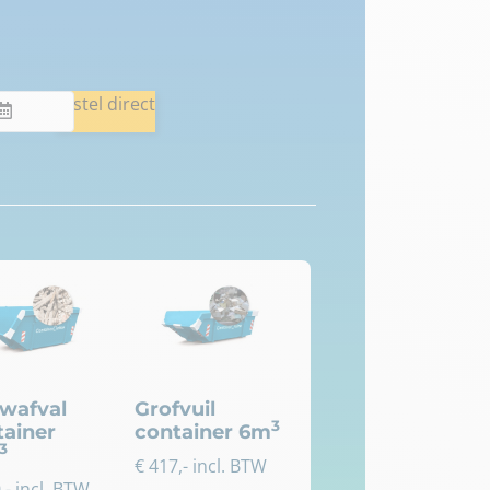
Bestel direct
wafval
Grofvuil
3
tainer
container 6m
3
€
417
,- incl. BTW
0
,- incl. BTW