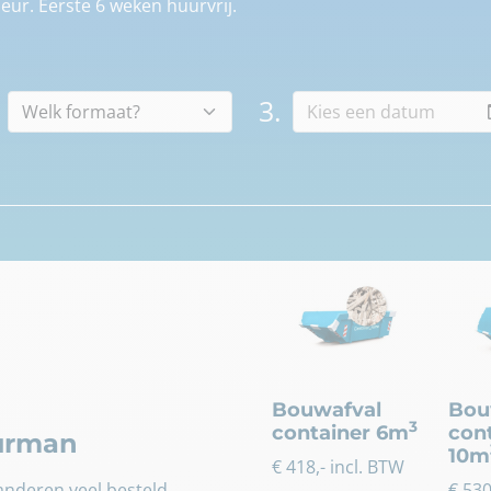
eur. Eerste 6 weken huurvrij.
3.
Bouwafval
Bou
3
container 6m
con
uurman
10m
€
418
,- incl. BTW
nderen veel besteld.
€
53