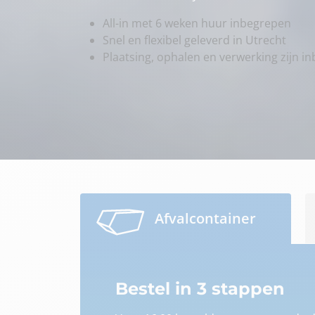
All-in met 6 weken huur inbegrepen
Snel en flexibel geleverd in Utrecht
Plaatsing, ophalen en verwerking zijn i
Afvalcontainer
Bestel in 3 stappen