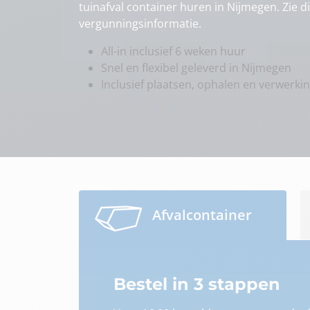
tuinafval container huren in Nijmegen. Zie d
vergunningsinformatie.
All-in inclusief 6 weken huur
Snel en flexibel geleverd in Nijmegen
Inclusief plaatsen, ophalen en verwerki
Afvalcontainer
Bestel in 3 stappen