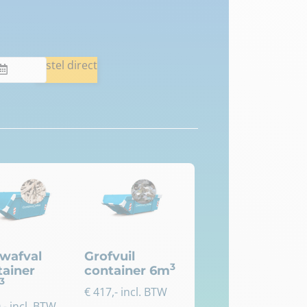
Bestel direct
wafval
Grofvuil
3
tainer
container 6m
3
€
417
,- incl. BTW
0
,- incl. BTW