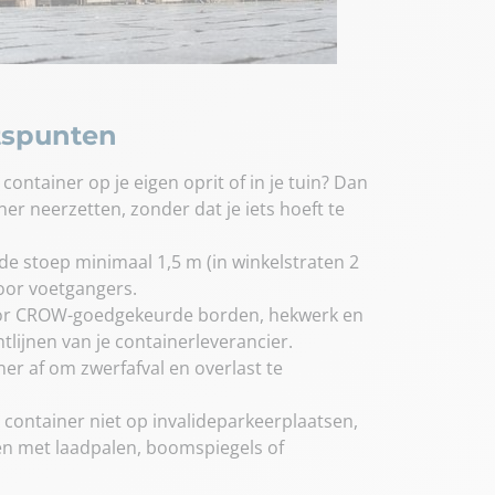
tspunten
 container op je eigen oprit of in je tuin? Dan
iner neerzetten, zonder dat je iets hoeft te
e stoep minimaal 1,5 m (in winkelstraten 2
voor voetgangers.
or CROW-goedgekeurde borden, hekwerk en
htlijnen van je containerleverancier.
er af om zwerfafval en overlast te
 container niet op invalideparkeerplaatsen,
ken met laadpalen, boomspiegels of