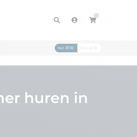
0
Account
Incl. BTW.
Excl. BTW.
er huren in