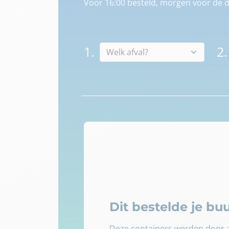
Voor 16:00 besteld, morgen voor de d
1.
2.
Dit bestelde je b
Deze containers werden door a