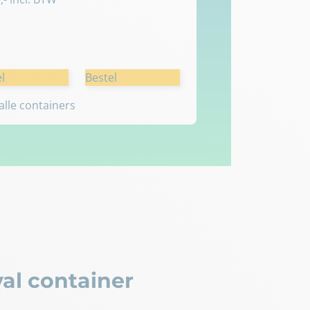
l
Bestel
 alle containers
al container