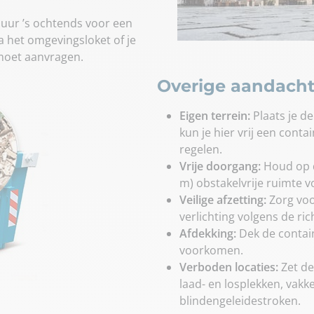
9 uur ’s ochtends voor een
a het omgevingsloket of je
moet aanvragen.
Overige aandach
Eigen terrein:
Plaats je de
kun je hier vrij een conta
regelen.
Vrije doorgang:
Houd op d
m) obstakelvrije ruimte 
Veilige afzetting:
Zorg vo
verlichting volgens de ric
Afdekking:
Dek de contain
voorkomen.
Verboden locaties:
Zet de
laad- en losplekken, vak
blindengeleidestroken.