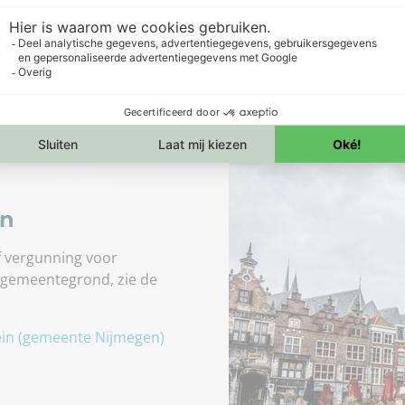
tsen van een
ntainer in
en
of vergunning voor
 gemeentegrond, zie de
ein (gemeente Nijmegen)