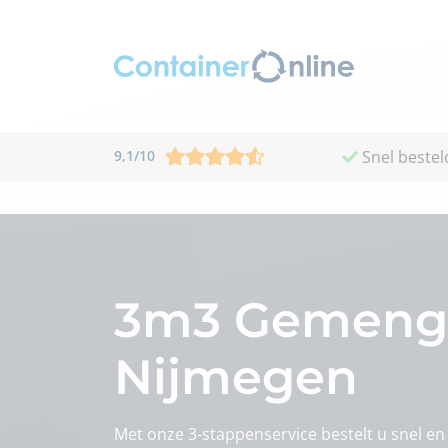
9,1
/
10
Snel bestel
3m3 Gemengd 
Nijmegen
Met onze 3-stappenservice bestelt u snel 