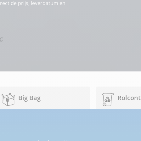
irect de prijs, leverdatum en
ng
Big Bag
Rolcont