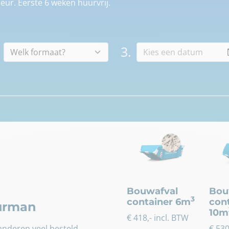
eur. Eerste 6 weken huurvrij.
3.
Bouwafval
Bou
3
container 6m
con
uurman
10m
€
418
,- incl. BTW
nderen veel besteld.
€
53