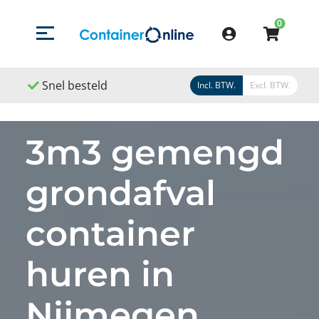
0
Menu openen/sluiten
Account
Snel besteld
Snel geleverd
Sne
Incl. BTW.
Excl. BTW.
3m3 gemengd
grondafval
container
huren in
Nijmegen