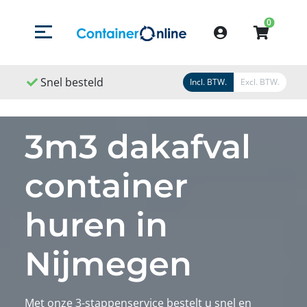
0
Menu openen/sluiten
Account
Snel besteld
Snel geleverd
Sne
Incl. BTW.
Excl. BTW.
3m3 dakafval
container
huren in
Nijmegen
Met onze 3-stappenservice bestelt u snel en