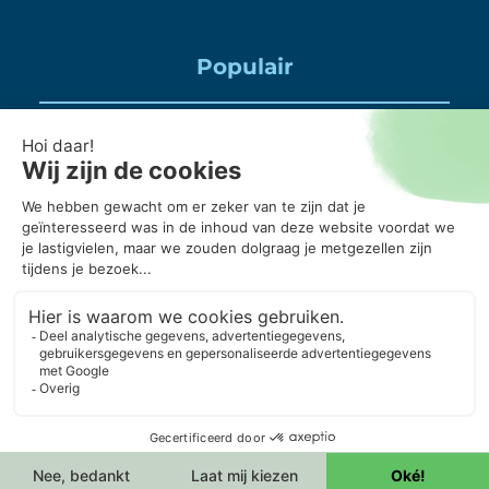
Populair
Puincontainer huren
Huisraad container huren
Puinbak huren, mag daar alles in?
20 kuub container, wanneer gebruik je die?
Puincontainer 6m3 of 3m3?
© Copyright 2026 ContainerOnline
KVK: 65583264
Algemene voorwaarden
Acceptatie voorwaarden
Privacyverklaring
Cookieverklaring
Cookievoorkeuren