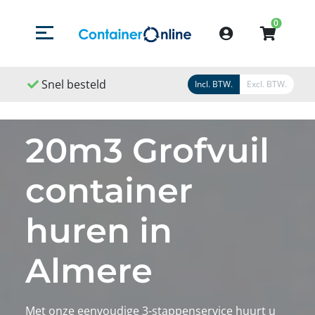
0
Menu openen/sluiten
Account
Snel besteld
Snel geleverd
Snel gere
Incl. BTW.
Excl. BTW.
20m3 Grofvuil
container
huren in
Almere
Met onze eenvoudige 3-stappenservice huurt u