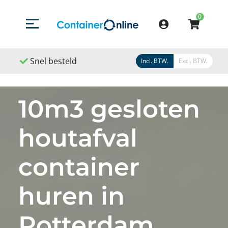
0
Menu openen/sluiten
Account
ld
Snel geleverd
Snel geregeld
Incl. BTW.
Excl. BTW.
10m3 gesloten
houtafval
container
huren in
Rotterdam