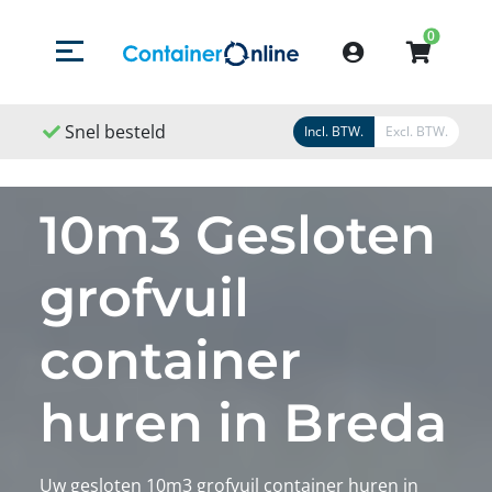
0
Menu openen/sluiten
Account
nel besteld
Snel geleverd
Snel gerege
Incl. BTW.
Excl. BTW.
10m3 Gesloten
grofvuil
container
huren in Breda
Uw gesloten 10m3 grofvuil container huren in