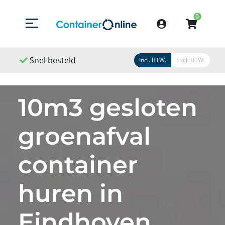
0
Menu openen/sluiten
Account
Snel besteld
Snel geleverd
Snel 
Incl. BTW.
Excl. BTW.
10m3 gesloten
groenafval
container
huren in
Eindhoven