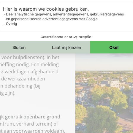
n Arnhem?
 de openbare ruimte plaatsen?
ik openbare grond (OGOG)
.
tainer of steiger op verhard
e aan de voorwaarden voldoet
 voor hulpdiensten). In het
heffing nodig. Een melding
n 2 werkdagen afgehandeld.
ór de werkzaamheden
n behandeling (bij
 zijn).
ijk gebruik openbare grond
ntrum, verhard terrein) of
et aan voorwaarden voldaan).