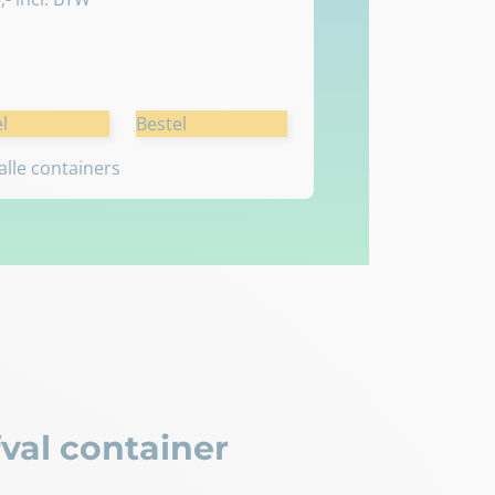
l
Bestel
 alle containers
val container