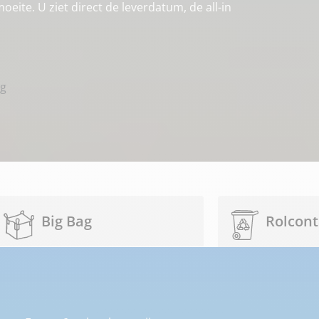
eite. U ziet direct de leverdatum, de all-in
ng
Big Bag
Rolcont