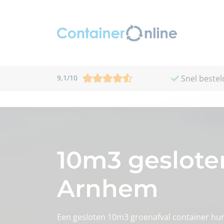
9,1
/
10
Snel bestel
10m3 geslote
Arnhem
Een gesloten 10m3 groenafval container hu