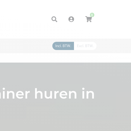
0
Account
Incl. BTW.
Excl. BTW.
iner huren in