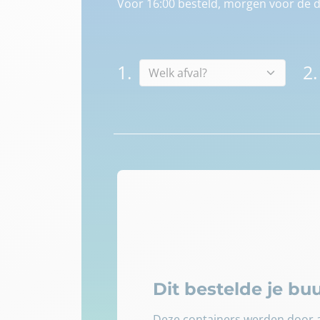
Voor 16:00 besteld, morgen voor de d
1.
2.
Dit bestelde je b
Deze containers werden door a