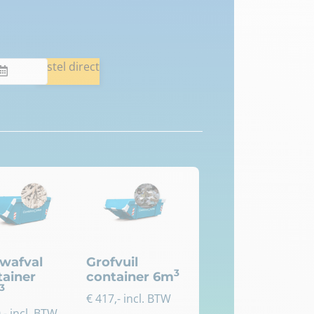
Bestel direct
wafval
Grofvuil
3
tainer
container 6m
3
€
417
,- incl. BTW
0
,- incl. BTW