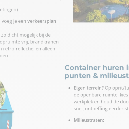
etingen).
t, voeg je een
verkeersplan
 zo dicht mogelijk bij de
loopruimte vrij, brandkranen
retro-reflectie, en alleen
den.
Container huren 
punten & milieust
Eigen terrein?
Op oprit/t
de openbare ruimte: kies 
werkplek en houd de doorg
snel, ontheffing eerder s
Milieustraten: