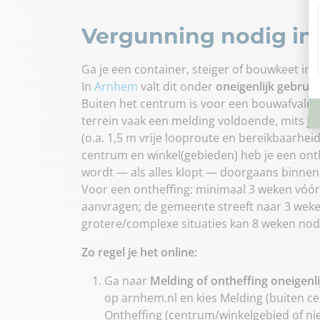
Vergunning nodig i
Ga je een container, steiger of bouwkeet in
In
Arnhem
valt dit onder
oneigenlijk gebru
Buiten het centrum is voor een bouwafvalcon
terrein vaak een melding voldoende, mits j
(o.a. 1,5 m vrije looproute en bereikbaarheid
centrum en winkel(gebieden) heb je een ont
wordt — als alles klopt — doorgaans binne
Voor een ontheffing: minimaal 3 weken vó
aanvragen; de gemeente streeft naar 3 weke
grotere/complexe situaties kan 8 weken nodig
Zo regel je het online:
Ga naar
Melding of ontheffing oneigenl
op arnhem.nl en kies Melding (buiten ce
Ontheffing (centrum/winkelgebied of ni