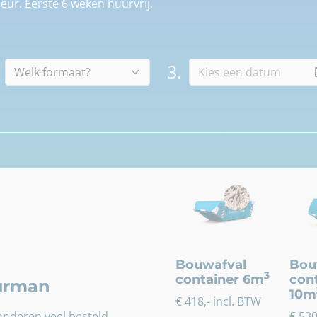
eur. Eerste 6 weken huurvrij.
3.
Bouwafval
Bou
3
container 6m
con
uurman
10m
€
418
,- incl. BTW
nderen veel besteld.
€
53