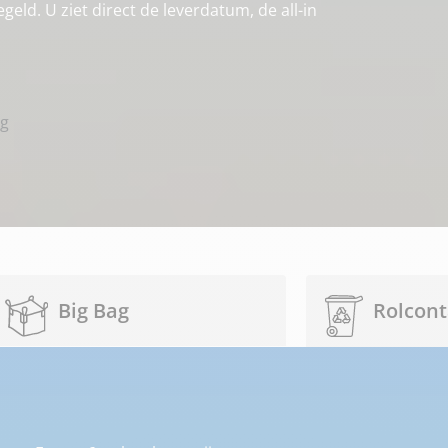
eld. U ziet direct de leverdatum, de all-in
ng
Big Bag
Rolcont