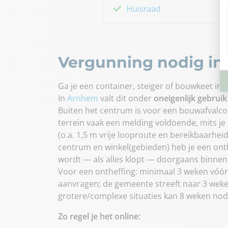
Vergunning nodig i
Ga je een container, steiger of bouwkeet in
In
Arnhem
valt dit onder
oneigenlijk gebru
Buiten het centrum is voor een bouwafvalcon
terrein vaak een melding voldoende, mits j
(o.a. 1,5 m vrije looproute en bereikbaarheid
centrum en winkel(gebieden) heb je een ont
wordt — als alles klopt — doorgaans binne
Voor een ontheffing: minimaal 3 weken vó
aanvragen; de gemeente streeft naar 3 weke
grotere/complexe situaties kan 8 weken nodig
Zo regel je het online: