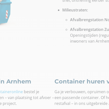
snel, ontheffing eerder s
Milieustraten:
Afvalbrengstation N
Afvalbrengstation Zu
Openingstijden (regu
inwoners van Arnhe
 in Arnhem
Container huren v
taineronline
bestel je
Ga je verbouwen, opruimen of
n – van plaatsing tot afvoer –
een passende container. Of he
e project.
restafval – in ons uitgebreide 