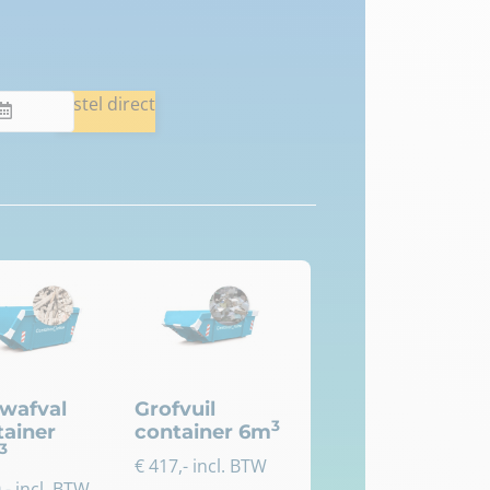
Bestel direct
wafval
Grofvuil
3
tainer
container 6m
3
€
417
,- incl. BTW
0
,- incl. BTW