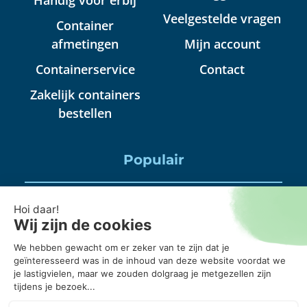
Veelgestelde vragen
Container
afmetingen
Mijn account
Containerservice
Contact
Zakelijk containers
bestellen
Populair
Puincontainer huren
Huisraad container huren
Puinbak huren, mag daar alles in?
20 kuub container, wanneer gebruik je die?
Puincontainer 6m3 of 3m3?