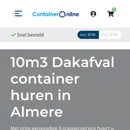
0
Menu openen/sluiten
Account
Snel besteld
Snel geleverd
Sne
Incl. BTW.
Excl. BTW.
10m3 Dakafval
container
huren in
Almere
Met onze eenvoudige 3-stappenservice huurt u