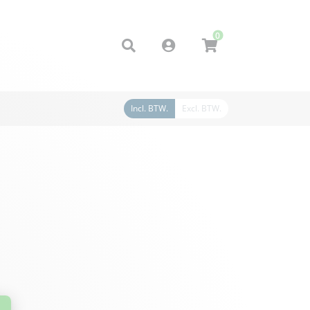
0
Account
Incl. BTW.
Excl. BTW.