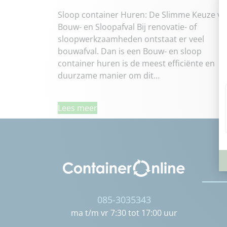
Sloop container Huren: De Slimme Keuze vo
Bouw- en Sloopafval Bij renovatie- of
sloopwerkzaamheden ontstaat er veel
bouwafval. Dan is een Bouw- en sloop
container huren is de meest efficiënte en
duurzame manier om dit…
Lees meer
085-3035343
ma t/m vr 7:30 tot 17:00 uur