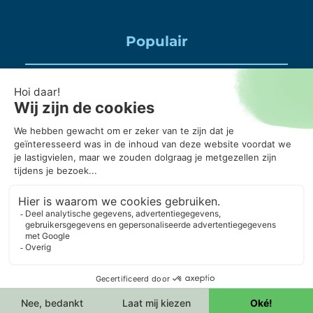
Populair
Puincontainer huren
Huisraad container huren
Puinbak huren, mag daar alles in?
20 kuub container, wanneer gebruik je die?
Puincontainer 6m3 of 3m3?
© Copyright 2026 ContainerOnline
KVK: 65583264
Algemene voorwaarden
Acceptatie voorwaarden
Privacyverklaring
Cookieverklaring
Cookievoorkeuren