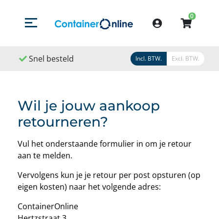
0
Menu openen/sluiten
Account
Snel besteld
Snel geleverd
Sn
Incl. BTW.
Excl. BTW.
Wil je jouw aankoop
retourneren?
Vul het onderstaande formulier in om je retour
aan te melden.
Vervolgens kun je je retour per post opsturen (op
eigen kosten) naar het volgende adres:
ContainerOnline
Hertzstraat 3