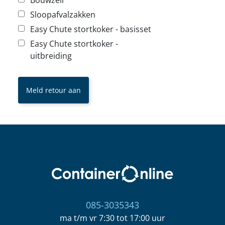
Bouwzeil
Sloopafvalzakken
Easy Chute stortkoker - basisset
Easy Chute stortkoker -
uitbreiding
085-3035343
ma t/m vr 7:30 tot 17:00 uur