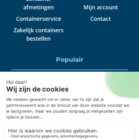
afmetingen
Mijn account
Containerservice
Contact
Zakelijk containers
bestellen
Populair
Puincontainer huren
Huisraad container huren
Puinbak huren, mag daar alles in?
20 kuub container, wanneer gebruik je die?
Puincontainer 6m3 of 3m3?