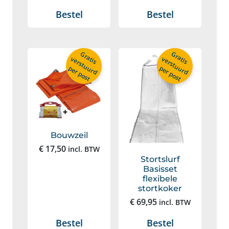
Bestel
Bestel
G
r
a
is
e
r
s
t
u
u
r
d
G
r
a
is
e
r
s
t
u
u
r
d
t
v
t
v
per post
per post
Bouwzeil
€
17,50
incl. BTW
Stortslurf
Basisset
flexibele
stortkoker
€
69,95
incl. BTW
Bestel
Bestel