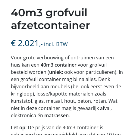
40m3 grofvuil
afzetcontainer
€
2.021
,-
incl. BTW
Voor grote verbouwing of ontruimen van een
huis kan een
40m3 container
voor grofvuil
besteld worden (
uniek:
ook voor particulieren). In
een grofvuil container mag bijna alles. Denk
bijvoorbeeld aan meubels (bel ook eerst even de
kringloop), losse/kapotte materialen zoals
kunststof, glas, metaal, hout, beton, rotan. Wat
niet in deze container mag is gevaarlijk afval,
elektronica én
matrassen
.
Let op:
De prijs van de 40m3 container is
gebaseerd op een gemiddeld gewicht van 10 ton.