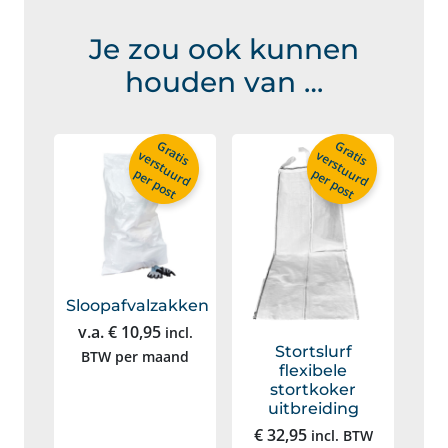
Je zou ook kunnen
houden van …
G
r
a
is
e
r
s
t
u
u
r
d
G
r
a
is
e
r
s
t
u
u
r
d
t
v
t
v
per post
per post
Sloopafvalzakken
v.a.
€
10,95
incl.
Stortslurf
BTW
per maand
flexibele
stortkoker
uitbreiding
€
32,95
incl. BTW