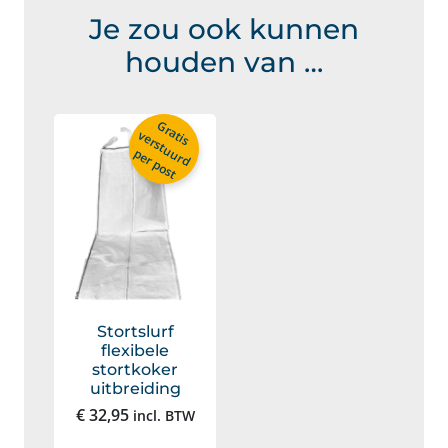
Je zou ook kunnen
houden van …
G
r
a
is
e
r
s
t
u
u
r
d
t
v
per post
Stortslurf
flexibele
stortkoker
uitbreiding
€
32,95
incl. BTW