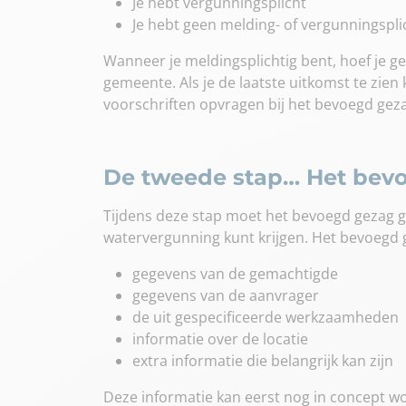
Je hebt vergunningsplicht
Je hebt geen melding- of vergunningspli
Wanneer je meldingsplichtig bent, hoef je g
gemeente. Als je de laatste uitkomst te zien k
voorschriften opvragen bij het bevoegd geza
De tweede stap… Het bev
Tijdens deze stap moet het bevoegd gezag g
watervergunning kunt krijgen. Het bevoegd 
gegevens van de gemachtigde
gegevens van de aanvrager
de uit gespecificeerde werkzaamheden
informatie over de locatie
extra informatie die belangrijk kan zijn
Deze informatie kan eerst nog in concept w