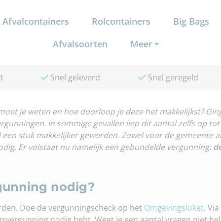
Afvalcontainers
Rolcontainers
Big Bags
Afvalsoorten
Meer
d
Snel geleverd
Snel geregeld
oet je weten en hoe doorloop je deze het makkelijkst? Gin
ergunningen. In sommige gevallen liep dit aantal zelfs op t
l een stuk makkelijker geworden. Zowel voor de gemeente al
odig. Er volstaat nu namelijk een gebundelde vergunning:
d
gunning nodig?
orden. Doe de vergunningscheck op het
Omgevingsloket
. Vi
gsvergunning nodig hebt. Weet je een aantal vragen niet he