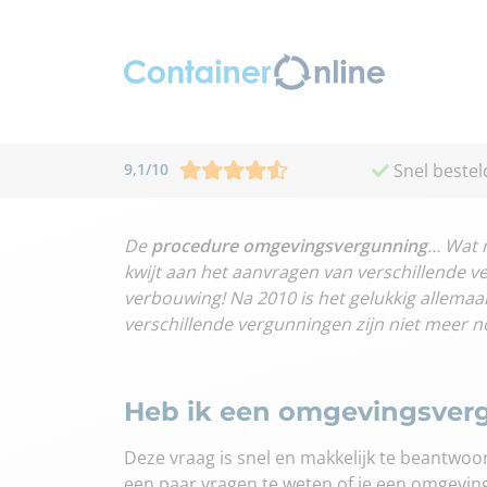
9,1
/
10
Snel bestel
De
procedure omgevingsvergunning
… Wat m
kwijt aan het aanvragen van verschillende v
verbouwing! Na 2010 is het gelukkig allemaa
verschillende vergunningen zijn niet meer n
Heb ik een omgevingsver
Deze vraag is snel en makkelijk te beantwo
een paar vragen te weten of je een omgevin