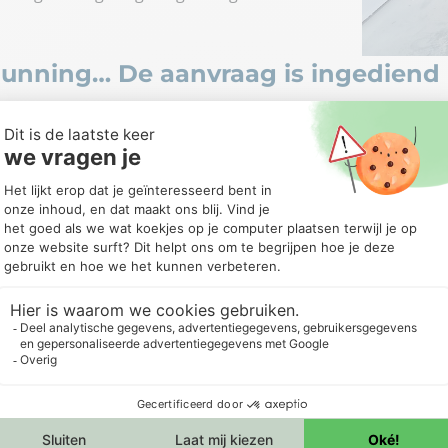
unning… De aanvraag is ingediend
eer gewijzigd worden. Er kunnen nog wel extra bijlagen word
gevoegd gezag zal de aanvraag beoordelen. Als je een aanvr
, zullen deze apart worden bekeken. Het bevoegd zal om m
om maken.
aanvraag is goedgekeurd?
n de aanvraag zelf. Het bevoegd gezag
 dan voor de andere. We kunnen wel
r duren dan acht weken, met eventueel
ld een hoog risico kan tot zes