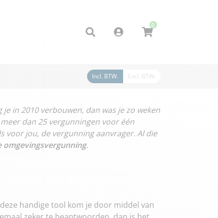
0
Account
Incl. BTW.
Excl. BTW.
g je in 2010 verbouwen, dan was je zo weken
ot meer dan 25 vergunningen voor één
s voor jou, de vergunning aanvrager. Al die
e omgevingsvergunning
.
a deze handige tool kom je door middel van
lemaal zeker te beantwoorden, dan is het