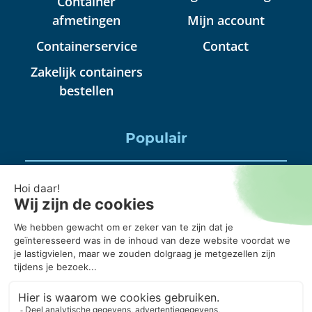
Container
afmetingen
Mijn account
Containerservice
Contact
Zakelijk containers
bestellen
Populair
Puincontainer huren
Huisraad container huren
Puinbak huren, mag daar alles in?
20 kuub container, wanneer gebruik je die?
Puincontainer 6m3 of 3m3?