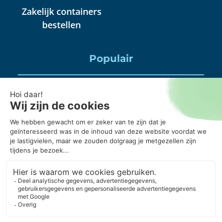
Zakelijk containers
bestellen
Populair
Puincontainer huren
Huisraad container huren
Puinbak huren, mag daar alles in?
20 kuub container, wanneer gebruik je die?
Puincontainer 6m3 of 3m3?
© Copyright 2026 ContainerOnline