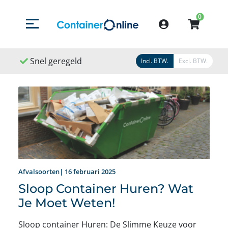
0
Menu openen/sluiten
Account
Snel geregeld
9,1
/
10
Incl. BTW.
Excl. BTW.
Afvalsoorten| 16 februari 2025
Sloop Container Huren? Wat
Je Moet Weten!
Sloop container Huren: De Slimme Keuze voor