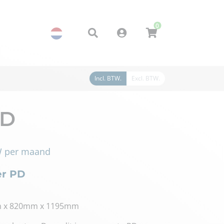
0
Account
Incl. BTW.
Excl. BTW.
PD
W
per maand
er PD
mm x 820mm x 1195mm