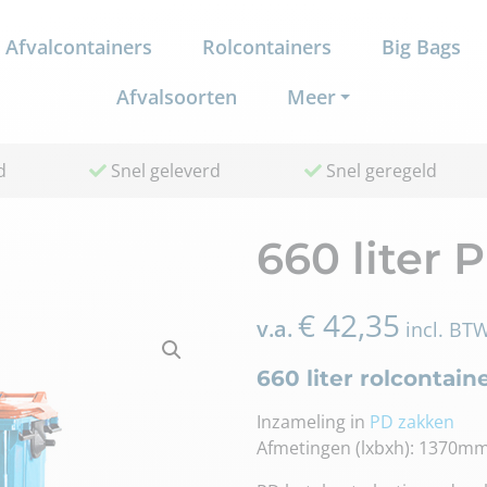
Afvalcontainers
Rolcontainers
Big Bags
Afvalsoorten
Meer
d
Snel geleverd
Snel geregeld
660 liter 
€
42,35
v.a.
incl. BT
660 liter rolcontain
Inzameling in
PD zakken
Afmetingen (lxbxh): 1370