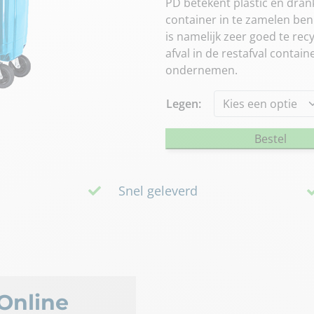
PD betekent plastic en dran
container in te zamelen ben 
is namelijk zeer goed te re
afval in de restafval contai
ondernemen.
Legen:
Bestel
Snel geleverd
rOnline