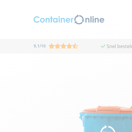
9,1
/
10
Snel bestel