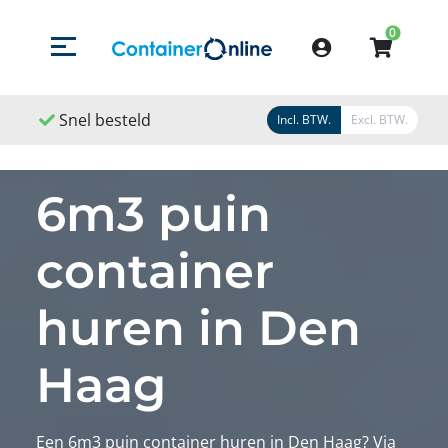
0
Menu openen/sluiten
Account
Snel besteld
Snel geleverd
Snel gereg
Incl. BTW.
Excl. BTW.
6m3 puin
container
huren in Den
Haag
Een 6m3 puin container huren in Den Haag? Via