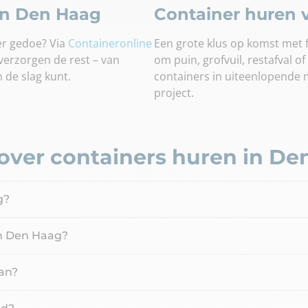
 in Den Haag
Container huren v
er gedoe? Via
Containeronline
Een grote klus op komst met f
j verzorgen de rest – van
om puin, grofvuil, restafval o
n de slag kunt.
containers in uiteenlopende 
project.
over containers huren in De
g?
in Den Haag?
aan?