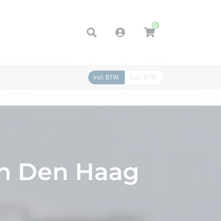
0
Account
Incl. BTW.
Excl. BTW.
in Den Haag