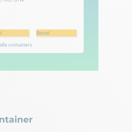
l
Bestel
 alle containers
ntainer