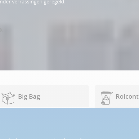
onder verrassingen geregeld.
ng
Big Bag
Rolcont