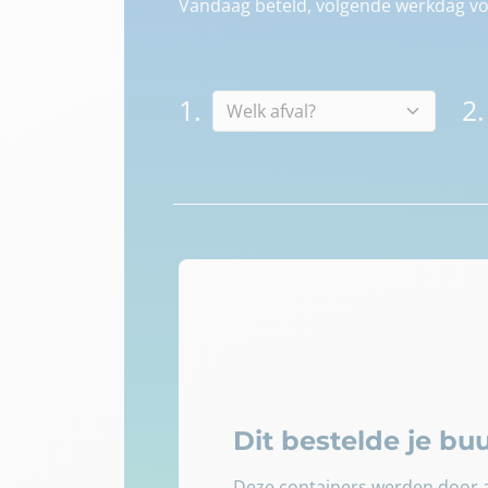
Vandaag beteld, volgende werkdag voo
1.
2.
Dit bestelde je b
Deze containers werden door a