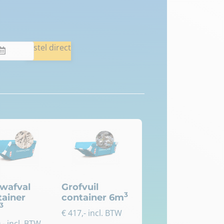
Bestel direct
wafval
Grofvuil
3
tainer
container 6m
3
€
417
,- incl. BTW
0
,- incl. BTW