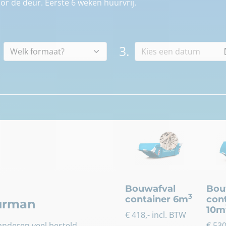
r de deur. Eerste 6 weken huurvrij.
3.
Bouwafval
Bou
3
container 6m
con
uurman
10m
€
418
,- incl. BTW
nderen veel besteld.
€
53