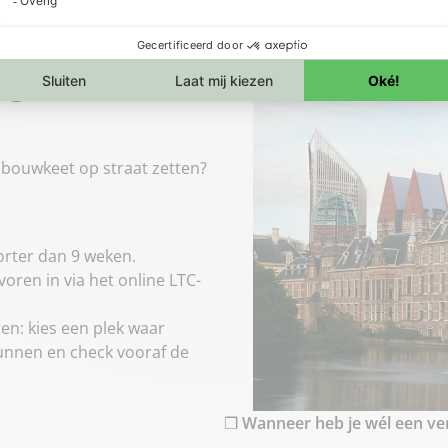
ng in Den
of bouwkeet op straat zetten?
rter dan 9 weken.
oren in via het online LTC-
en: kies een plek waar
kunnen en check vooraf de
❒
Wanneer heb je wél een ve