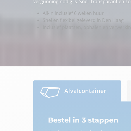
vergunning nodig is. Snel, transparant en z
All-in inclusief 6 weken huur
Snel en flexibel geleverd in Den Haag
Inclusief plaatsen, ophalen en verwerki
Afvalcontainer
Bestel in 3 stappen