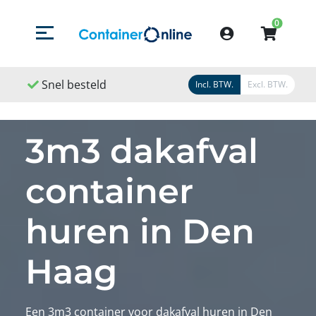
0
Menu openen/sluiten
Account
Snel besteld
Snel geleverd
Snel
Incl. BTW.
Excl. BTW.
3m3 dakafval
container
huren in Den
Haag
Een 3m3 container voor dakafval huren in Den