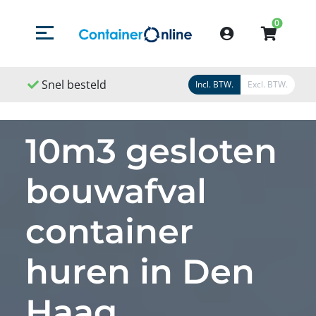
0
Menu openen/sluiten
Account
Snel besteld
Snel geleverd
Snel 
Incl. BTW.
Excl. BTW.
10m3 gesloten
bouwafval
container
huren in Den
Haag