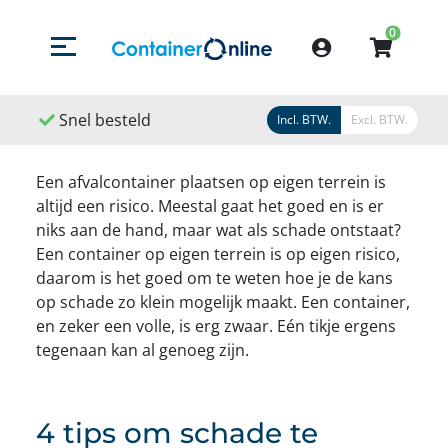
0
Menu openen/sluiten
Account
Snel besteld
Snel geleverd
Snel g
Incl. BTW.
Excl. BTW.
Een afvalcontainer plaatsen op eigen terrein is
altijd een risico. Meestal gaat het goed en is er
niks aan de hand, maar wat als schade ontstaat?
Een container op eigen terrein is op eigen risico,
daarom is het goed om te weten hoe je de kans
op schade zo klein mogelijk maakt. Een container,
en zeker een volle, is erg zwaar. Eén tikje ergens
tegenaan kan al genoeg zijn.
4 tips om schade te